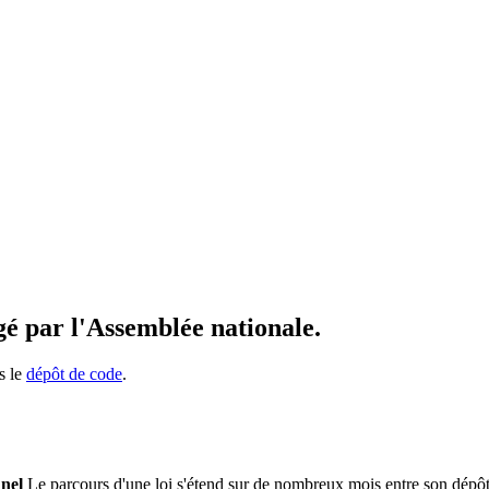
igé par l'Assemblée nationale.
s le
dépôt de code
.
nnel
 Le parcours d'une loi s'étend sur de nombreux mois entre son dépôt a