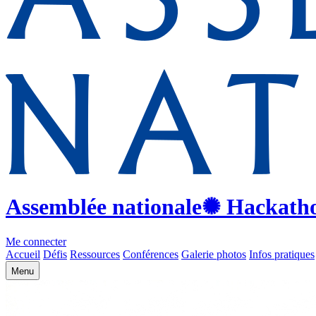
Assemblée nationale
✺ Hackath
Me connecter
Accueil
Défis
Ressources
Conférences
Galerie photos
Infos pratiques
Menu