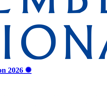
on
2026
✺