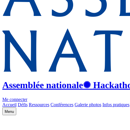
Assemblée nationale
✺ Hackath
Me connecter
Accueil
Défis
Ressources
Conférences
Galerie photos
Infos pratiques
Menu