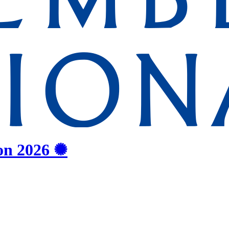
on
2026
✺