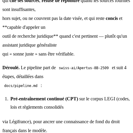
qui 
cite ses sources
, 
refuse de répondre
 quand les sources fournies 
sont insuffisantes,
hors sujet, ou ne couvrent pas la date visée, et qui reste 
concis
 et 
**capable d'appeler un
outil de recherche juridique** quand c'est pertinent — plutôt qu'un 
assistant juridique généraliste
qui « sonne juste » sans être vérifiable.
Déroulé.
 Le pipeline part de 
 et suit 4 
swiss-ai/Apertus-8B-2509
étapes, détaillées dans
 :
docs/pipeline.md
Pré-entraînement continué (CPT)
sur le corpus LEGI (codes,
lois et règlements consolidés
via Légifrance), pour ancrer une connaissance de fond du droit 
français dans le modèle.