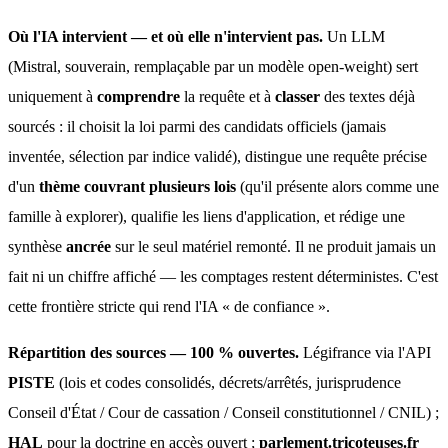
Où l'IA intervient — et où elle n'intervient pas.
 Un LLM 
(Mistral, souverain, remplaçable par un modèle open-weight) sert 
uniquement à 
comprendre
 la requête et à 
classer
 des textes déjà 
sourcés : il choisit la loi parmi des candidats officiels (jamais 
inventée, sélection par indice validé), distingue une requête précise 
d'un 
thème couvrant plusieurs lois
 (qu'il présente alors comme une 
famille à explorer), qualifie les liens d'application, et rédige une 
synthèse 
ancrée
 sur le seul matériel remonté. Il ne produit jamais un 
fait ni un chiffre affiché — les comptages restent déterministes. C'est 
cette frontière stricte qui rend l'IA « de confiance ».
Répartition des sources — 100 % ouvertes.
 Légifrance via l'API 
PISTE
 (lois et codes consolidés, décrets/arrêtés, jurisprudence 
Conseil d'État / Cour de cassation / Conseil constitutionnel / CNIL) ; 
HAL
 pour la doctrine en accès ouvert ; 
parlement.tricoteuses.fr