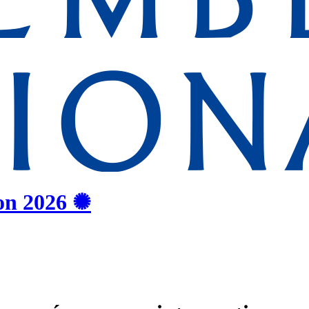
on
2026
✺