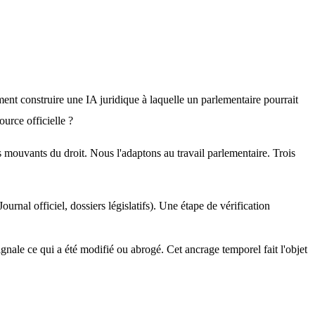
 Il ne s'agit pas de remplacer le jugement de l'élu, mais de lui rendre du temps en sécurisant sa recherche. La question centrale : comment construire une IA juridique à laquelle un parlementaire pourrait 
ource officielle ?
s mouvants du droit. Nous l'adaptons au travail parlementaire. Trois 
urnal officiel, dossiers législatifs). Une étape de vérification
gnale ce qui a été modifié ou abrogé. Cet ancrage temporel fait l'objet