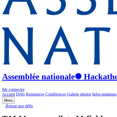
Assemblée nationale
✺ Hackath
Me connecter
Accueil
Défis
Ressources
Conférences
Galerie photos
Infos pratiques
Menu
Retour aux défis