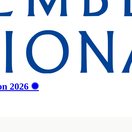
on
2026
✺