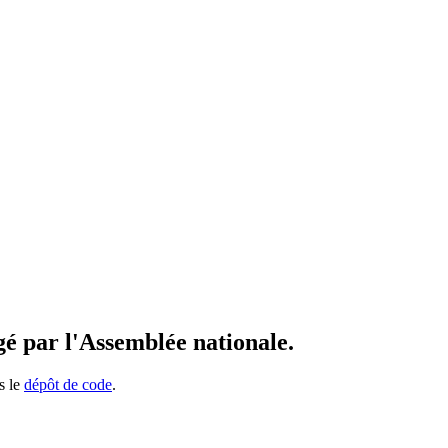
igé par l'Assemblée nationale.
s le
dépôt de code
.