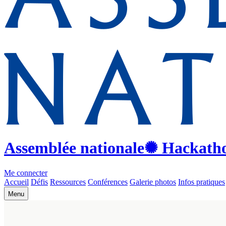
Assemblée nationale
✺ Hackath
Me connecter
Accueil
Défis
Ressources
Conférences
Galerie photos
Infos pratiques
Menu