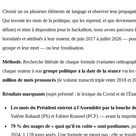
Choisir un ou plusieurs éléments de langage et observer leur propagati
Qui invente les mots de la politique, qui les reprend, et que deviennent-
débats) et mise à disposition pour le hackathon, nous avons parcouru l'
horodatés et attribués à leur orateur, de juin 2017 à juillet 2026 — pou
groupe et leur mort — ou leur fossilisation.
Méthode.
 Recherche littérale de chaque formule (variantes orthograph
chaque orateur à son 
groupe politique à la date de la séance
 via le
million de mots prononcés
 (le volume transcrit triple entre 2018 et 
Résultats marquants
 (sujet présenté : le lexique du Covid et de l'État
Les mots du Président entrent à l'Assemblée par la bouche de
Valérie Rabault (PS) et Fabien Roussel (PCF) — avant la majori
79 % des usages de « quoi qu'il en coûte » sont posthumes
, p
2024, 1 128 jours après. Une formule ne meurt pas : elle se fossili