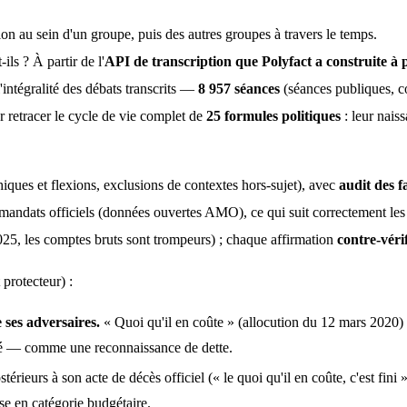
on au sein d'un groupe, puis des autres groupes à travers le temps.
ils ? À partir de l'
API de transcription que Polyfact a construite à 
intégralité des débats transcrits — 
8 957 séances
 (séances publiques, 
r retracer le cycle de vie complet de 
25 formules politiques
 : leur nais
iques et flexions, exclusions de contextes hors-sujet), avec 
audit des f
s mandats officiels (données ouvertes AMO), ce qui suit correctement le
2025, les comptes bruts sont trompeurs) ; chaque affirmation 
contre-véri
 protecteur) :
 ses adversaires.
« Quoi qu'il en coûte » (allocution du 12 mars 2020) e
té — comme une reconnaissance de dette.
ostérieurs à son acte de décès officiel (« le quoi qu'il en coûte, c'est f
se en catégorie budgétaire.