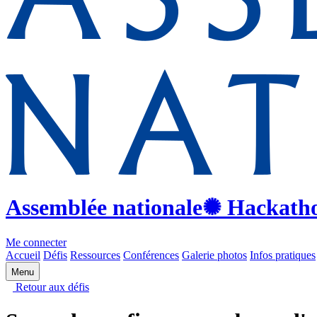
Assemblée nationale
✺ Hackath
Me connecter
Accueil
Défis
Ressources
Conférences
Galerie photos
Infos pratiques
Menu
Retour aux défis