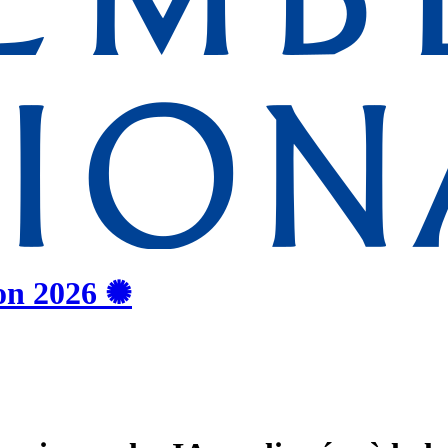
on
2026
✺