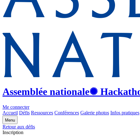
Assemblée nationale
✺ Hackath
Me connecter
Accueil
Défis
Ressources
Conférences
Galerie photos
Infos pratiques
Menu
Retour aux défis
Inscription