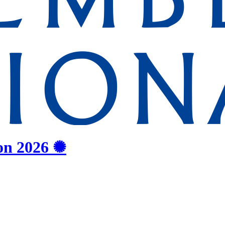
on
2026
✺