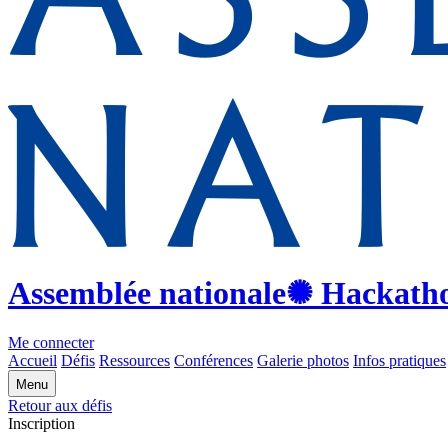
Assemblée nationale
✺ Hackath
Me connecter
Accueil
Défis
Ressources
Conférences
Galerie photos
Infos pratiques
Menu
Retour aux défis
Inscription