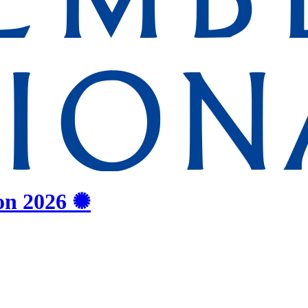
on
2026
✺