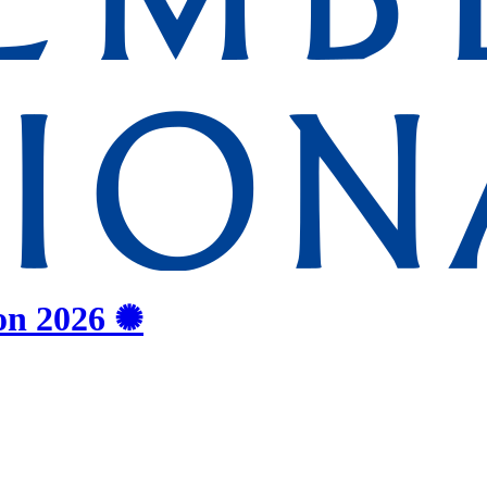
on
2026
✺