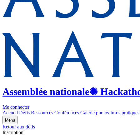
Assemblée nationale
✺ Hackath
Me connecter
Accueil
Défis
Ressources
Conférences
Galerie photos
Infos pratiques
Menu
Retour aux défis
Inscription